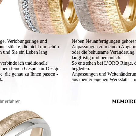
ge, Verlobungsringe und
Neben Neuanfertigungen gehören
uckstücke, die nicht nur schön
Anpassungen zu meinem Angebot.
en und Sie ein Leben lang
oder die behutsame Veränderung g
langfristig und persönlich.
erbinde ich traditionelle
So entstehen bei L’ORO Ringe, di
einem feinen Gespür für Design
begleiten.
, die genau zu Ihnen passen -
Anpassungen und Weitenänderung
ck.
aus meiner eigenen Werkstatt – fü
hr erfahren
MEMOIRE