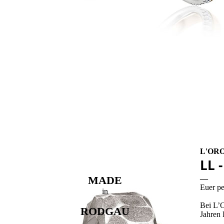
L'OR
LL 
MADE
—
Euer pe
in
Bei L’O
RODGAU
Jahren 