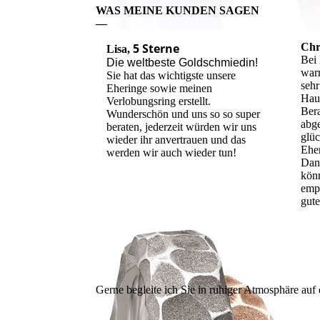
WAS MEINE KUNDEN SAGEN
—
5 Sterne
Chr
Lisa,
Bei 
Die weltbeste Goldschmiedin!
war
Sie hat das wichtigste unsere
sehr
Eheringe sowie meinen
Hau
Verlobungsring erstellt.
Bera
Wunderschön und uns so so super
abg
beraten, jederzeit würden wir uns
glüc
wieder ihr anvertrauen und das
Eher
werden wir auch wieder tun!
Dank
kön
empf
gut
Gerne begleite ich Sie in ruhiger Atmosphäre au