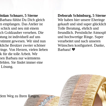
istian Schnarr,
5 Sterne
Deborah Schönburg,
5 Sterne
Barbara fühlst Du Dich gleich
Wir haben hier unsere Eheringe
m empfangen. Das Atelier ist
gekauft und sind super glücklich
 schick und neu mit einem
Tolle Beratung, ehrlich und
ch Goldzauber versehen. Die
freundlich. Persönliche Atmosp
tung ist individuell auf uns
und hochwertige Ringe. Super
estimmt gewesen. Wir sind nun
verarbeitet und nach unseren
kliche Besitzer zweier schöner
Wünschen konfiguriert. Danke,
inge. Von Herzen, vielen lieben
Barbara! 🧡
 für die tolle Arbeit. Wir
nen Barbara nur wärmstens
ehlen. Sie findet immer eine
e Lösung.
f dem Weg zu Ihren Ringen.