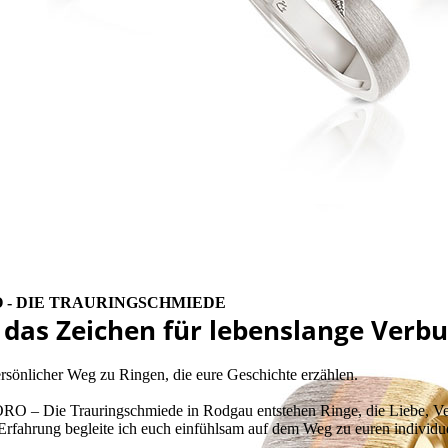
O - DIE TRAURINGSCHMIEDE
- das Zeichen für lebenslange Verb
rsönlicher Weg zu Ringen, die eure Geschichte erzählen.
RO – Die Trauringschmiede in Rodgau entstehen Ringe, die Liebe, Ver
Erfahrung begleite ich euch einfühlsam auf dem Weg zu euren individ