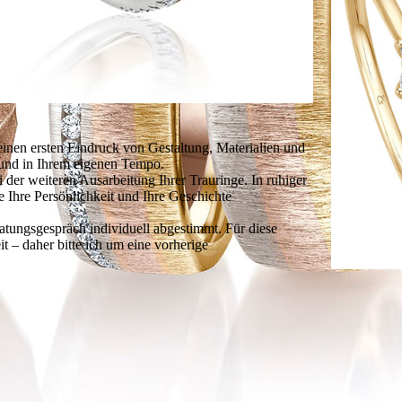
einen ersten Eindruck von Gestaltung, Materialien und
 und in Ihrem eigenen Tempo.
i der weiteren Ausarbeitung Ihrer Trauringe. In ruhiger
Ihre Persönlichkeit und Ihre Geschichte
tungsgespräch individuell abgestimmt. Für diese
t – daher bitte ich um eine vorherige