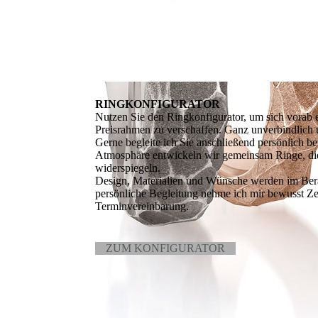
RINGKONFIGURATOR
Nutzen Sie den Ringkonfigurator, um sich vorab 
Preisrahmen zu verschaffen. Ganz unverbindlich
Gerne begleite ich Sie anschließend persönlich be
Atmosphäre entwickeln wir gemeinsam Ringe, die 
widerspiegeln.
Design, Materialien und Wünsche werden im Bera
persönliche Begleitung nehme ich mir bewusst Zei
Terminvereinbarung.
ZUM KONFIGURATOR